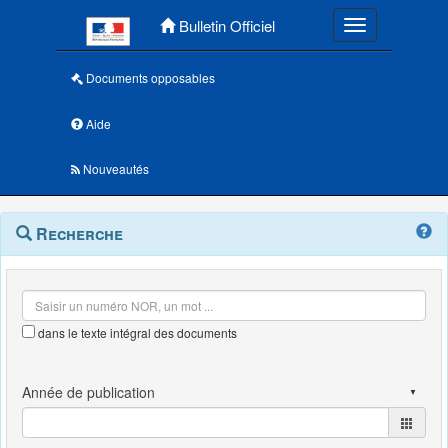
Menu principal
Bulletin Officiel
Toggle navigatio
Documents opposables
Aide
Nouveautés
Navigation
Menu
Recherche
contextuel
et
outils
annexes
dans le texte intégral des documents