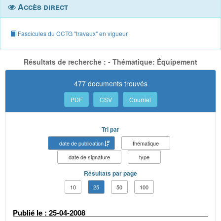
Accès direct
Fascicules du CCTG "travaux" en vigueur
Résultats de recherche : - Thématique: Équipement
477 documents trouvés
PDF
CSV
Courriel
Tri par
date de publication
thématique
date de signature
type
Résultats par page
10
25
50
100
Publié le : 25-04-2008