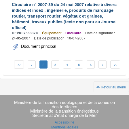
Circulaire n° 2007-39 du 24 mai 2007 relative à divers
indices et index : ingénierie, produits de marquage
routier, transport routier, végétaux et graines,
bâtiment, travaux publics (texte non paru au Journal
officiel)
DEVK0756837C
Équipement
Circulaire
Date de signature :
24-05-2007
Date de publication : 10-07-2007
Document principal
<<
<
2
3
4
5
6
>
>>
Retour au menu
Navigation
transverse
Ministère de la Transition écologique et de la cohésion
des territoires
Ministère de la transition énérgétique
Secrétariat d'état chargé de la Mer
Accessibilité
Mentions légales