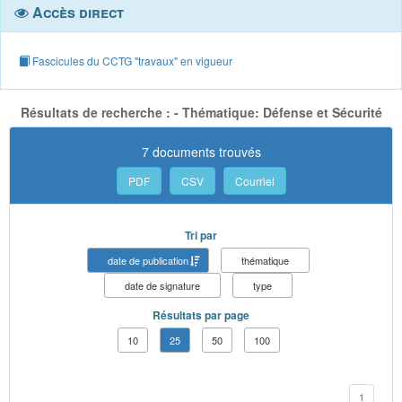
Accès direct
Fascicules du CCTG "travaux" en vigueur
Résultats de recherche : - Thématique: Défense et Sécurité
7 documents trouvés
PDF
CSV
Courriel
Tri par
date de publication
thématique
date de signature
type
Résultats par page
10
25
50
100
1