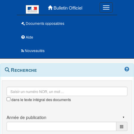
Menu principal
Bulletin Officiel
Toggle navigatio
Documents opposables
Aide
Nouveautés
Navigation
Menu
Recherche
contextuel
et
outils
annexes
dans le texte intégral des documents