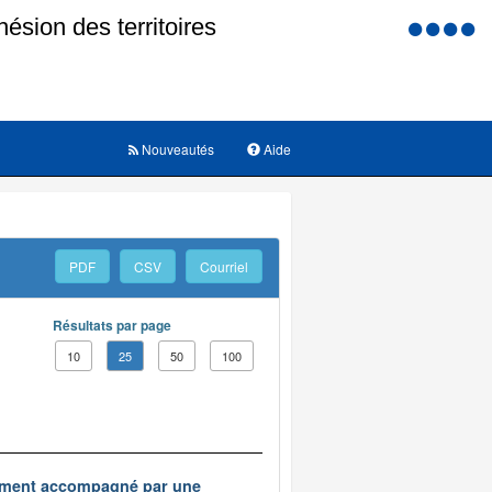
Menu
d'accessi
Nouveautés
Aide
PDF
CSV
Courriel
Résultats par page
10
25
50
100
logement accompagné par une