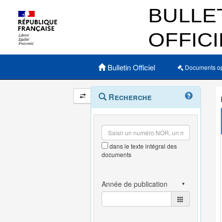
Menu principal
Bulletin Officiel
Documents o
Navigation
Menu
Recherche
contextuel
et
outils
annexes
dans le texte intégral des
documents