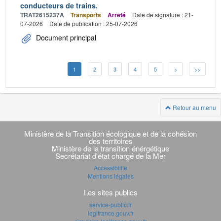
conducteurs de trains.
TRAT2615237A
Transports
Arrêté
Date de signature : 21-
07-2026
Date de publication : 25-07-2026
Document principal
1
2
3
4
5
>
>>
Retour au menu
Navigation
transverse
Ministère de la Transition écologique et de la cohésion
des territoires
Ministère de la transition énérgétique
Secrétariat d'état chargé de la Mer
Accessibilité
Mentions légales
Les sites publics
service-public.fr
legifrance.gouv.fr