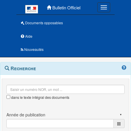
Menu principal
Bulletin Officiel
Toggle navigatio
Documents opposables
Aide
Nouveautés
Navigation
Menu
Recherche
contextuel
et
outils
annexes
dans le texte intégral des documents