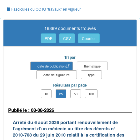
Fascicules du CCTG "travaux" en vigueur
16869 documents trouvés
PDF
CSV
Courriel
Tri par
date de publication
thématique
date de signature
type
Résultats par page
10
25
50
100
Publié le : 08-08-2026
Arrêté du 6 août 2026 portant renouvellement de
l’agrément d’un médecin au titre des décrets n°
2010-708 du 29 juin 2010 relatif à la certification des