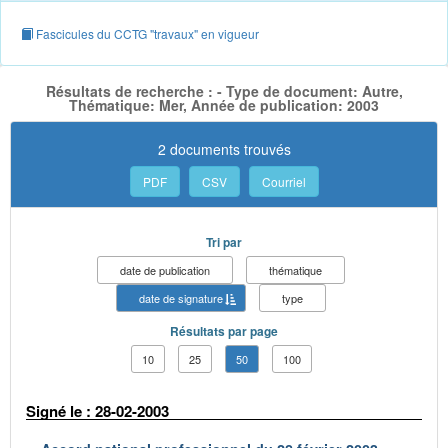
Fascicules du CCTG "travaux" en vigueur
Résultats de recherche : - Type de document: Autre,
Thématique: Mer, Année de publication: 2003
2 documents trouvés
PDF
CSV
Courriel
Tri par
date de publication
thématique
date de signature
type
Résultats par page
10
25
50
100
Signé le : 28-02-2003