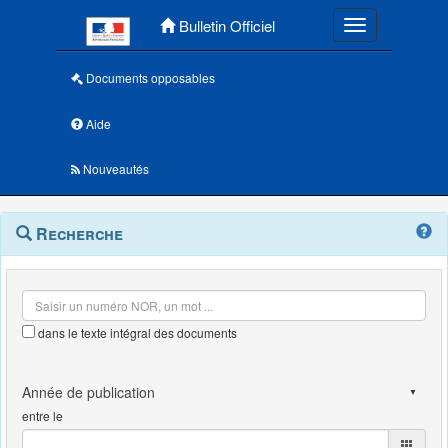
Menu principal
Bulletin Officiel
Toggle navigatio
Documents opposables
Aide
Nouveautés
Navigation
Menu
Recherche
contextuel
et
outils
annexes
dans le texte intégral des documents
entre le