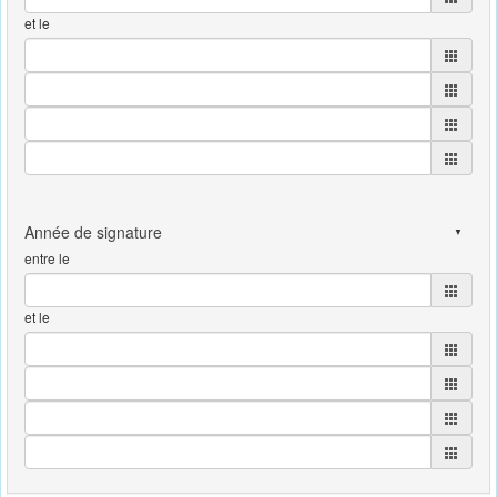
et le
entre le
et le