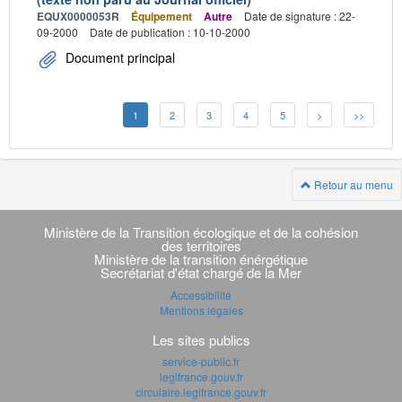
EQUX0000053R
Équipement
Autre
Date de signature : 22-
09-2000
Date de publication : 10-10-2000
Document principal
1
2
3
4
5
>
>>
Retour au menu
Navigation
transverse
Ministère de la Transition écologique et de la cohésion
des territoires
Ministère de la transition énérgétique
Secrétariat d'état chargé de la Mer
Accessibilité
Mentions légales
Les sites publics
service-public.fr
legifrance.gouv.fr
circulaire.legifrance.gouv.fr