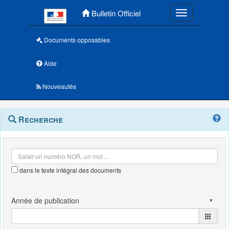
Menu principal
Bulletin Officiel
Toggle navigatio
Documents opposables
Aide
Nouveautés
Navigation
Menu
Recherche
contextuel
et
outils
annexes
dans le texte intégral des documents