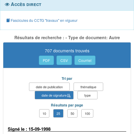
Accès direct
Fascicules du CCTG "travaux" en vigueur
Résultats de recherche : - Type de document: Autre
707 documents trouvés
PDF
CSV
Courriel
Tri par
date de publication
thématique
date de signature
type
Résultats par page
10
25
50
100
Signé le : 15-09-1998