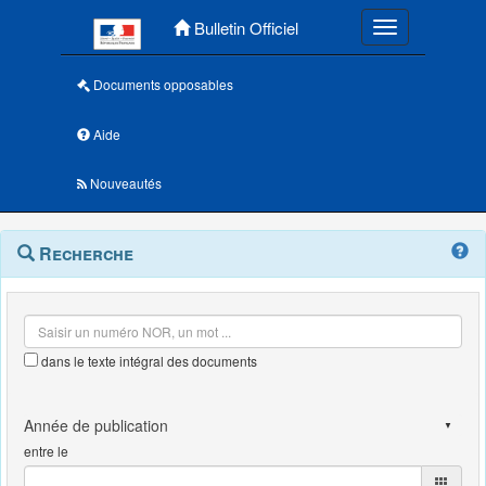
Menu principal
Bulletin Officiel
Toggle navigatio
Documents opposables
Aide
Nouveautés
Navigation
Menu
Recherche
contextuel
et
outils
annexes
dans le texte intégral des documents
entre le