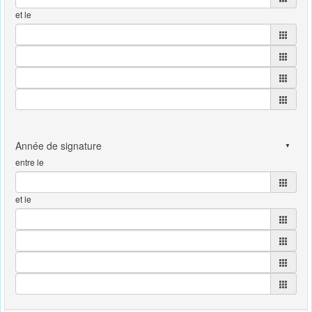
et le
entre le
et le