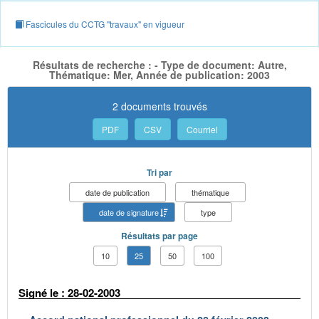
Fascicules du CCTG "travaux" en vigueur
Résultats de recherche : - Type de document: Autre,
Thématique: Mer, Année de publication: 2003
2 documents trouvés
PDF
CSV
Courriel
Tri par
date de publication
thématique
date de signature
type
Résultats par page
10
25
50
100
Signé le : 28-02-2003