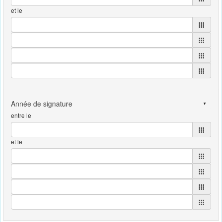
et le
entre le
et le