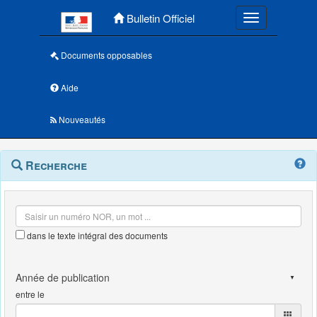
Menu principal
Bulletin Officiel
Toggle navigatio
Documents opposables
Aide
Nouveautés
Navigation
Menu
Recherche
contextuel
et
outils
annexes
dans le texte intégral des documents
entre le