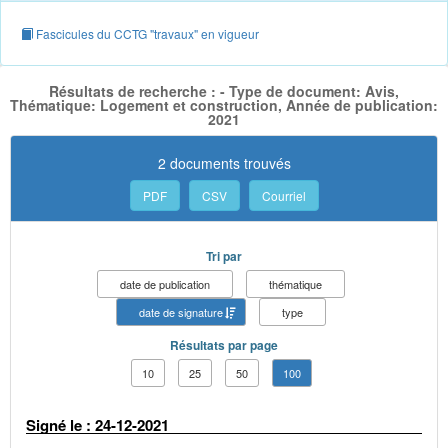
Fascicules du CCTG "travaux" en vigueur
Résultats de recherche : - Type de document: Avis,
Thématique: Logement et construction, Année de publication:
2021
2 documents trouvés
PDF
CSV
Courriel
Tri par
date de publication
thématique
date de signature
type
Résultats par page
10
25
50
100
Signé le : 24-12-2021