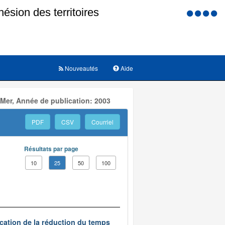
Menu
d'accessi
Nouveautés
Aide
 Mer, Année de publication: 2003
PDF
CSV
Courriel
Résultats par page
10
25
50
100
ication de la réduction du temps