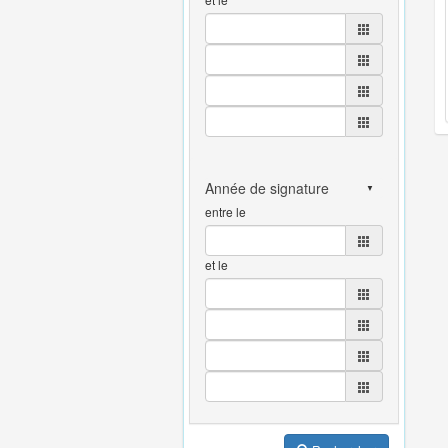
entre le
et le