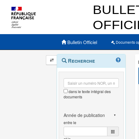
Menu principal
Bulletin Officiel
Documents o
Navigation
Menu
Recherche
contextuel
et
outils
annexes
dans le texte intégral des
documents
entre le
et le