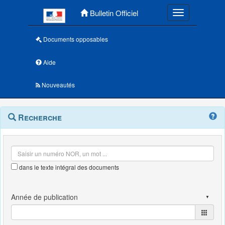
Menu principal
Bulletin Officiel
Toggle navigatio
Documents opposables
Aide
Nouveautés
Navigation
Menu
Recherche
contextuel
et
outils
annexes
dans le texte intégral des documents