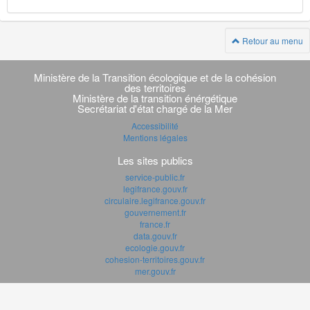
Retour au menu
Navigation
transverse
Ministère de la Transition écologique et de la cohésion
des territoires
Ministère de la transition énérgétique
Secrétariat d'état chargé de la Mer
Accessibilité
Mentions légales
Les sites publics
service-public.fr
legifrance.gouv.fr
circulaire.legifrance.gouv.fr
gouvernement.fr
france.fr
data.gouv.fr
ecologie.gouv.fr
cohesion-territoires.gouv.fr
mer.gouv.fr