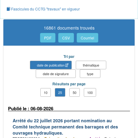
Fascicules du CCTG "travaux" en vigueur
16861 documents trouvés
PDF
CSV
Courriel
Tri par
date de publication
thématique
date de signature
type
Résultats par page
10
25
50
100
Publié le : 06-08-2026
Arrêté du 22 juillet 2026 portant nomination au
Comité technique permanent des barrages et des
ouvrages hydrauliques.