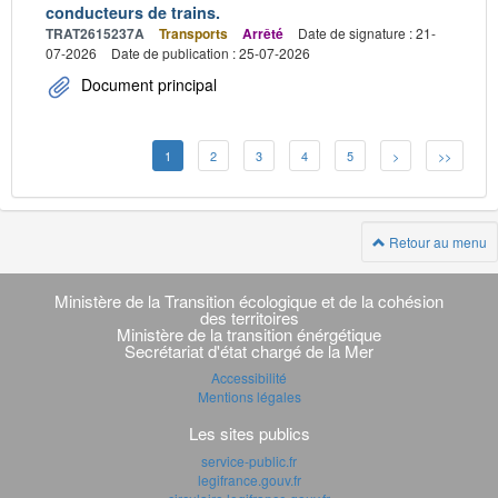
conducteurs de trains.
TRAT2615237A
Transports
Arrêté
Date de signature : 21-
07-2026
Date de publication : 25-07-2026
Document principal
1
2
3
4
5
>
>>
Retour au menu
Navigation
transverse
Ministère de la Transition écologique et de la cohésion
des territoires
Ministère de la transition énérgétique
Secrétariat d'état chargé de la Mer
Accessibilité
Mentions légales
Les sites publics
service-public.fr
legifrance.gouv.fr