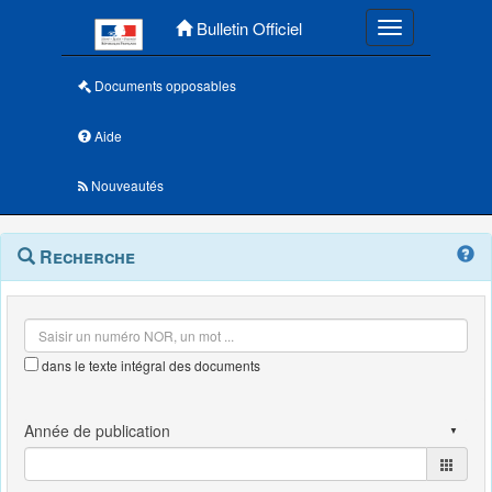
Menu principal
Bulletin Officiel
Toggle navigatio
Documents opposables
Aide
Nouveautés
Navigation
Menu
Recherche
contextuel
et
outils
annexes
dans le texte intégral des documents