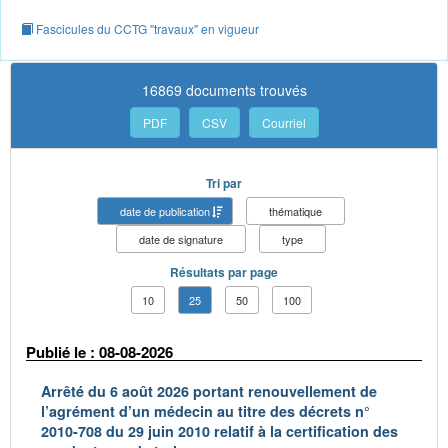
Fascicules du CCTG "travaux" en vigueur
16869 documents trouvés
PDF
CSV
Courriel
Tri par
date de publication
thématique
date de signature
type
Résultats par page
10
25
50
100
Publié le : 08-08-2026
Arrêté du 6 août 2026 portant renouvellement de
l’agrément d’un médecin au titre des décrets n°
2010-708 du 29 juin 2010 relatif à la certification des