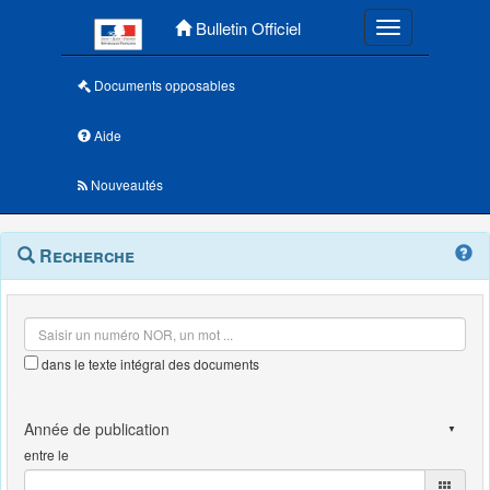
Menu principal
Bulletin Officiel
Toggle navigatio
Documents opposables
Aide
Nouveautés
Navigation
Menu
Recherche
contextuel
et
outils
annexes
dans le texte intégral des documents
entre le