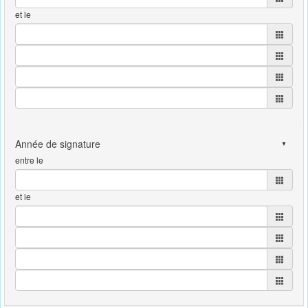
et le
entre le
et le