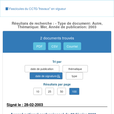
Fascicules du CCTG "travaux" en vigueur
Résultats de recherche : - Type de document: Autre,
Thématique: Mer, Année de publication: 2003
2 documents trouvés
PDF
CSV
Courriel
Tri par
date de publication
thématique
date de signature
type
Résultats par page
10
25
50
100
Signé le : 28-02-2003