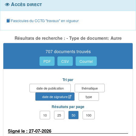
Accès direct
Fascicules du CCTG "travaux" en vigueur
Résultats de recherche : - Type de document: Autre
707 documents trouvés
PDF
CSV
Courriel
Tri par
date de publication
thématique
date de signature
type
Résultats par page
10
25
50
100
Signé le : 27-07-2026