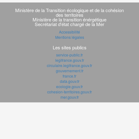
Navigation
transverse
Ministère de la Transition écologique et de la cohésion
des territoires
Ministère de la transition énérgétique
Secrétariat d'état chargé de la Mer
Accessibilité
Mentions légales
Les sites publics
service-public.fr
legifrance.gouv.fr
circulaire.legifrance.gouv.fr
gouvernement.fr
france.fr
data.gouv.fr
ecologie.gouv.fr
cohesion-territoires.gouv.fr
mer.gouv.fr