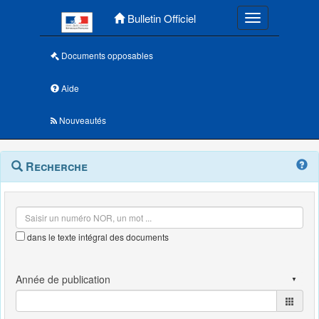
Menu principal
Bulletin Officiel
Toggle navigatio
Documents opposables
Aide
Nouveautés
Navigation
Menu
Recherche
contextuel
et
outils
annexes
dans le texte intégral des documents