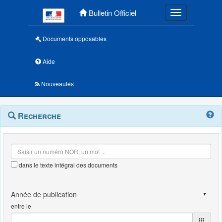
Menu principal
Bulletin Officiel
Toggle navigatio
Documents opposables
Aide
Nouveautés
Navigation
Menu
Recherche
contextuel
et
outils
annexes
dans le texte intégral des documents
entre le