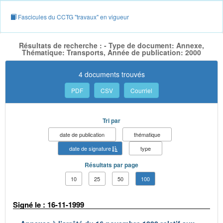
Fascicules du CCTG "travaux" en vigueur
Résultats de recherche : - Type de document: Annexe,
Thématique: Transports, Année de publication: 2000
4 documents trouvés
PDF
CSV
Courriel
Tri par
date de publication
thématique
date de signature
type
Résultats par page
10
25
50
100
Signé le : 16-11-1999