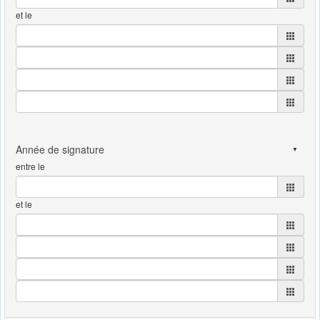
et le
entre le
et le