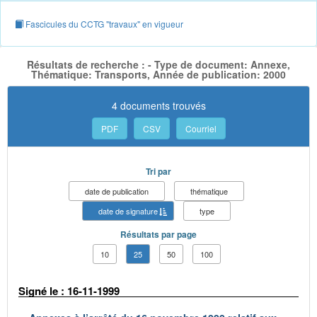
Fascicules du CCTG "travaux" en vigueur
Résultats de recherche : - Type de document: Annexe,
Thématique: Transports, Année de publication: 2000
4 documents trouvés
PDF
CSV
Courriel
Tri par
date de publication
thématique
date de signature
type
Résultats par page
10
25
50
100
Signé le : 16-11-1999