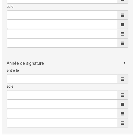
et le
entre le
et le