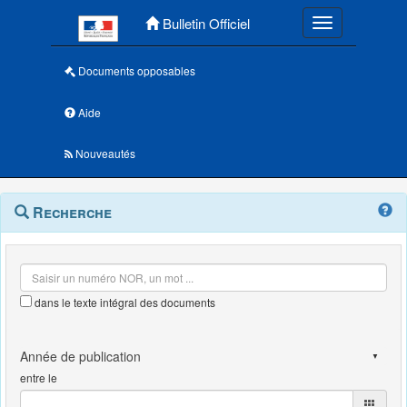
Menu principal
Bulletin Officiel
Toggle navigatio
Documents opposables
Aide
Nouveautés
Navigation
Menu
Recherche
contextuel
et
outils
annexes
dans le texte intégral des documents
entre le