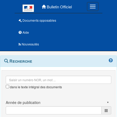
Menu principal
Bulletin Officiel
Toggle navigatio
Documents opposables
Aide
Nouveautés
Navigation
Menu
Recherche
contextuel
et
outils
annexes
dans le texte intégral des documents