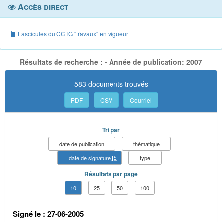
Accès direct
Fascicules du CCTG "travaux" en vigueur
Résultats de recherche : - Année de publication: 2007
583 documents trouvés
PDF
CSV
Courriel
Tri par
date de publication
thématique
date de signature
type
Résultats par page
10
25
50
100
Signé le : 27-06-2005