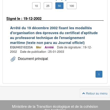
10
25
50
100
Signé le : 19-12-2002
Arrêté du 19 décembre 2002 fixant les modalités
d'organisation des épreuves du certificat d'aptitude
au professorat technique de l'enseignement
maritime (texte non paru au Journal officiel)
EQUH0210223A
Mer
Arrêté
Date de signature : 19-12-
2002
Date de publication : 25-01-2003
Document principal
1
Retour au menu
Navigation
transverse
Ministère de la Transition écologique et de la cohésion
des territoires