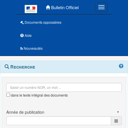
Menu principal
Bulletin Officiel
Toggle navigatio
Documents opposables
Aide
Nouveautés
Navigation
Menu
Recherche
contextuel
et
outils
annexes
dans le texte intégral des documents