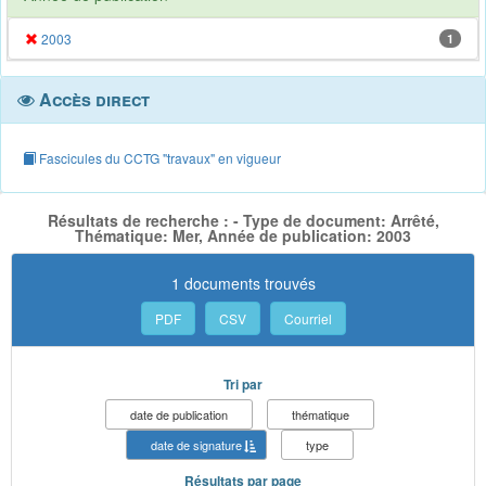
2003
1
Accès direct
Fascicules du CCTG "travaux" en vigueur
Résultats de recherche : - Type de document: Arrêté,
Thématique: Mer, Année de publication: 2003
1 documents trouvés
PDF
CSV
Courriel
Tri par
date de publication
thématique
date de signature
type
Résultats par page