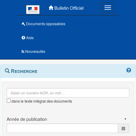
Menu principal
Bulletin Officiel
Toggle navigatio
Documents opposables
Aide
Nouveautés
Navigation
Menu
Recherche
contextuel
et
outils
annexes
dans le texte intégral des documents