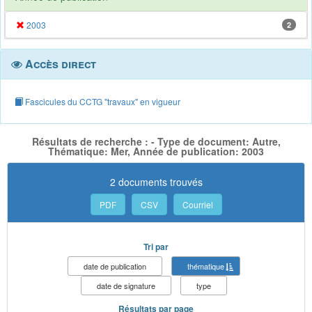
2003
2
Accès direct
Fascicules du CCTG "travaux" en vigueur
Résultats de recherche : - Type de document: Autre,
Thématique: Mer, Année de publication: 2003
2 documents trouvés
PDF
CSV
Courriel
Tri par
date de publication
thématique
date de signature
type
Résultats par page