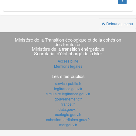
1
Retour au menu
Navigation
transverse
Ministère de la Transition écologique et de la cohésion
des territoires
Ministère de la transition énérgétique
Secrétariat d'état chargé de la Mer
Accessibilité
Mentions légales
Les sites publics
service-public.fr
legifrance.gouv.fr
circulaire.legifrance.gouv.fr
gouvernement.fr
france.fr
data.gouv.fr
ecologie.gouv.fr
cohesion-territoires.gouv.fr
mer.gouv.fr