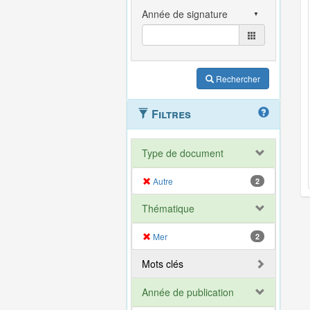
Rechercher
Filtres
Type de document
Autre
2
Thématique
Mer
2
Mots clés
Année de publication