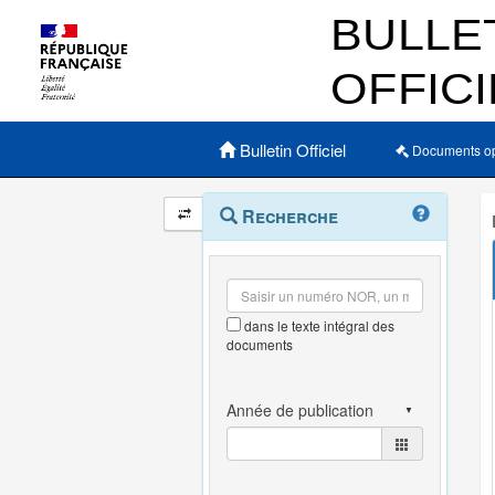
Menu principal
Bulletin Officiel
Documents o
Navigation
Menu
Recherche
contextuel
et
outils
annexes
dans le texte intégral des
documents