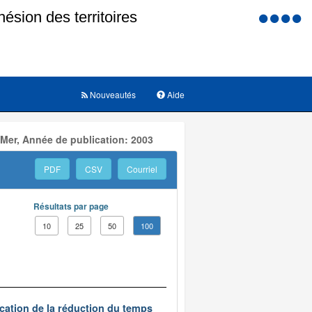
Menu
d'accessi
Nouveautés
Aide
 Mer, Année de publication: 2003
PDF
CSV
Courriel
Résultats par page
10
25
50
100
ication de la réduction du temps