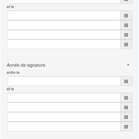
et le
entre le
et le