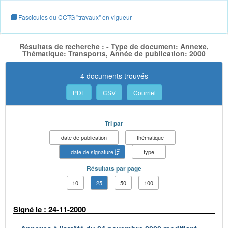
Fascicules du CCTG "travaux" en vigueur
Résultats de recherche : - Type de document: Annexe,
Thématique: Transports, Année de publication: 2000
4 documents trouvés
PDF
CSV
Courriel
Tri par
date de publication
thématique
date de signature
type
Résultats par page
10
25
50
100
Signé le : 24-11-2000