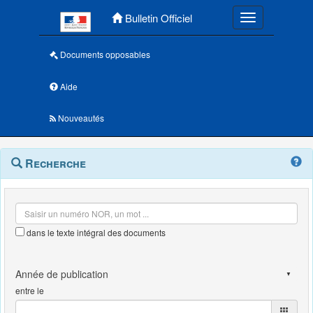
Menu principal
Bulletin Officiel
Toggle navigatio
Documents opposables
Aide
Nouveautés
Navigation
Menu
Recherche
contextuel
et
outils
annexes
dans le texte intégral des documents
entre le