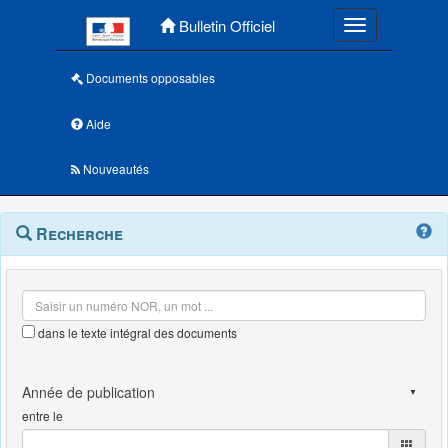
Menu principal
Bulletin Officiel
Toggle navigatio
Documents opposables
Aide
Nouveautés
Navigation
Menu
Recherche
contextuel
et
outils
annexes
dans le texte intégral des documents
entre le