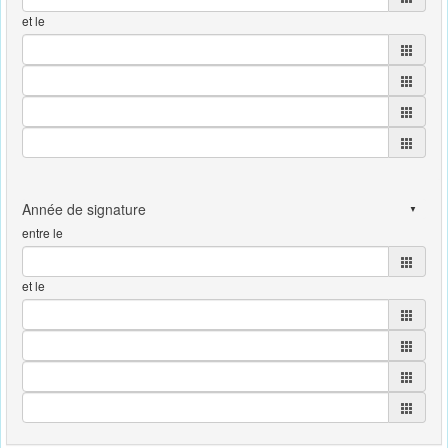
et le
entre le
et le