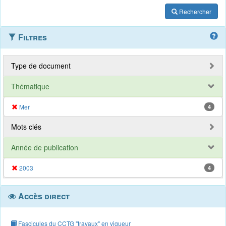
Rechercher
Filtres
Type de document
Thématique
Mer
4
Mots clés
Année de publication
2003
4
Accès direct
Fascicules du CCTG "travaux" en vigueur