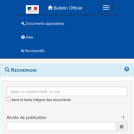
Menu principal
Bulletin Officiel
Toggle navigatio
Documents opposables
Aide
Nouveautés
Navigation
Menu
Recherche
contextuel
et
outils
annexes
dans le texte intégral des documents