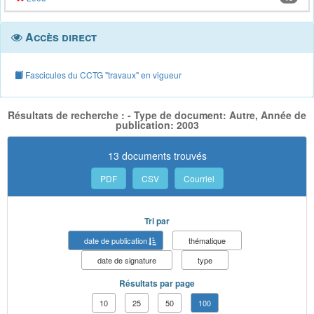
Accès direct
Fascicules du CCTG "travaux" en vigueur
Résultats de recherche : - Type de document: Autre, Année de
publication: 2003
13 documents trouvés
PDF
CSV
Courriel
Tri par
date de publication
thématique
date de signature
type
Résultats par page
10
25
50
100