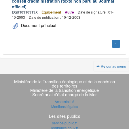
conseil d'administration (texte non paru au Journal
officiel)
EQUT0310313X
Équipement
Autre
Date de signature : 01-
10-2003
Date de publication : 10-12-2003
Document principal
1
Retour au menu
Navigation
transverse
Ministère de la Transition écologique et de la cohésion
des territoires
Ministère de la transition énérgétique
Secrétariat d'état chargé de la Mer
Accessibilité
Mentions légales
Les sites publics
service-public.fr
legifrance.gouv.fr