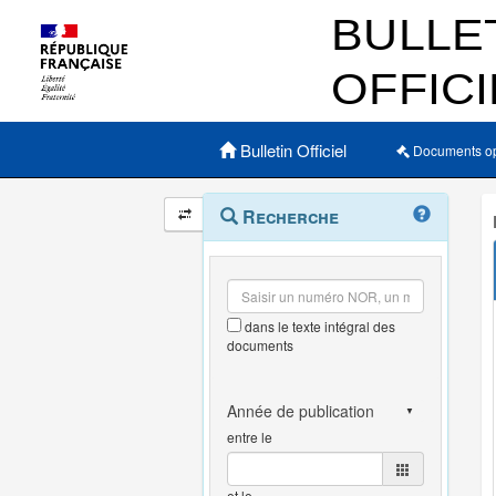
Menu principal
Bulletin Officiel
Documents o
Navigation
Menu
Recherche
contextuel
et
outils
annexes
dans le texte intégral des
documents
entre le
et le