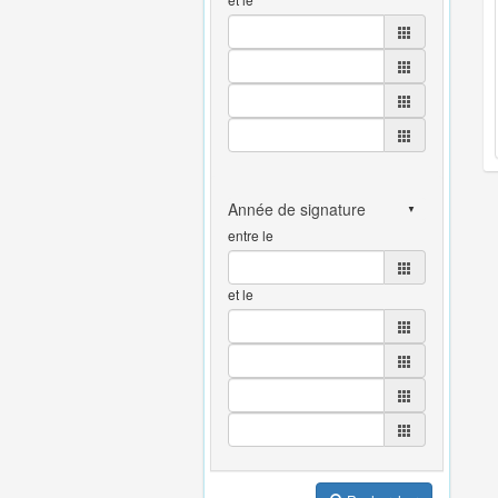
entre le
et le