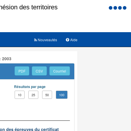
Menu
d'accessi
Nouveautés
Aide
: 2003
PDF
CSV
Courriel
Résultats par page
10
25
50
100
on des épreuves du certificat