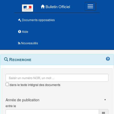
Menu principal
Bulletin Officiel
Toggle navigatio
Documents opposables
Aide
Nouveautés
Navigation
Menu
Recherche
contextuel
et
outils
annexes
dans le texte intégral des documents
entre le