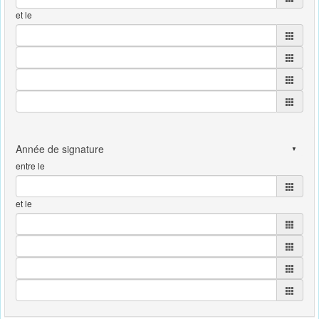
et le
entre le
et le