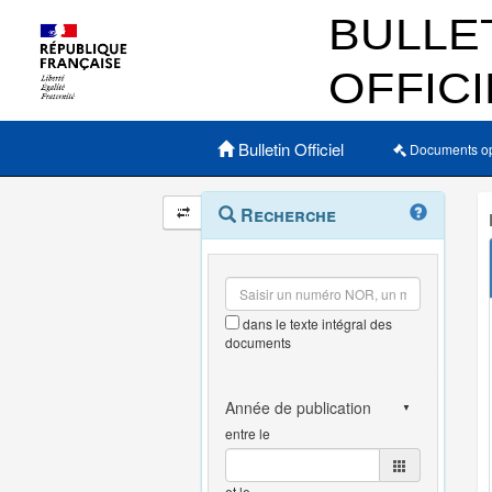
Menu principal
Bulletin Officiel
Documents o
Navigation
Menu
Recherche
contextuel
et
outils
annexes
dans le texte intégral des
documents
entre le
et le