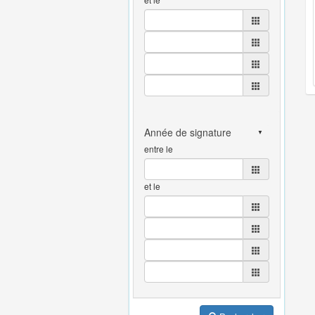
entre le
et le