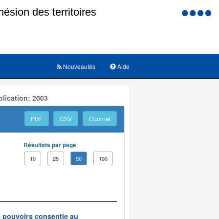
Menu
d'accessi
Nouveautés
Aide
lication: 2003
PDF
CSV
Courriel
Résultats par page
10
25
50
100
e pouvoirs consentie au