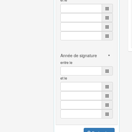
entre le
et le