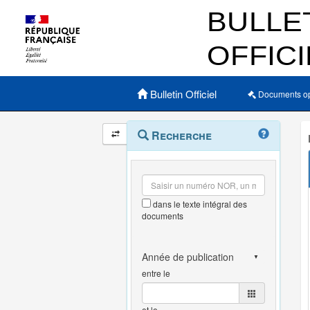
Menu principal
Bulletin Officiel
Documents o
Navigation
Menu
Recherche
contextuel
et
outils
annexes
dans le texte intégral des
documents
entre le
et le