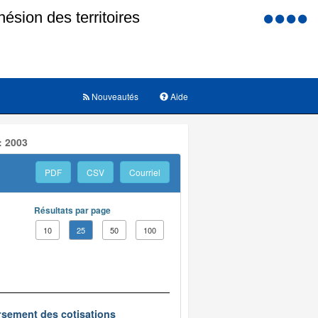
Menu
d'accessi
Nouveautés
Aide
: 2003
PDF
CSV
Courriel
Résultats par page
10
25
50
100
oursement des cotisations