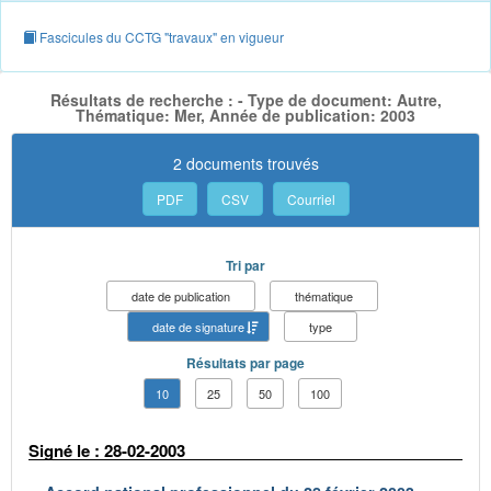
Fascicules du CCTG "travaux" en vigueur
Résultats de recherche : - Type de document: Autre,
Thématique: Mer, Année de publication: 2003
2 documents trouvés
PDF
CSV
Courriel
Tri par
date de publication
thématique
date de signature
type
Résultats par page
10
25
50
100
Signé le : 28-02-2003