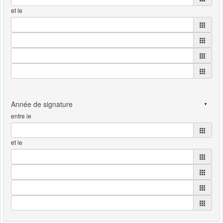
et le
entre le
et le