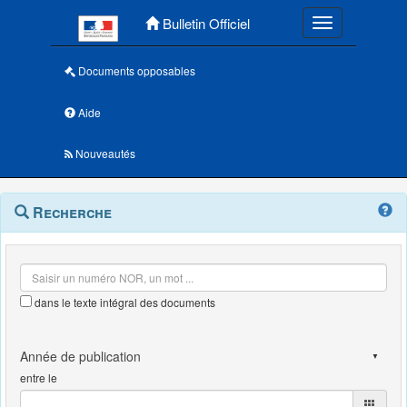
Menu principal
Bulletin Officiel
Toggle navigatio
Documents opposables
Aide
Nouveautés
Navigation
Menu
Recherche
contextuel
et
outils
annexes
dans le texte intégral des documents
entre le