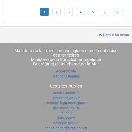
1
2
3
4
5
>
>>
Retour au menu
Navigation
transverse
Ministère de la Transition écologique et de la cohésion
des territoires
Ministère de la transition énérgétique
Secrétariat d'état chargé de la Mer
Accessibilité
Mentions légales
Les sites publics
service-public.fr
legifrance.gouv.fr
circulaire.legifrance.gouv.fr
gouvernement.fr
france.fr
data.gouv.fr
ecologie.gouv.fr
cohesion-territoires.gouv.fr