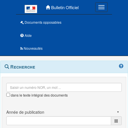
Menu principal
Bulletin Officiel
Toggle navigatio
Documents opposables
Aide
Nouveautés
Navigation
Menu
Recherche
contextuel
et
outils
annexes
dans le texte intégral des documents