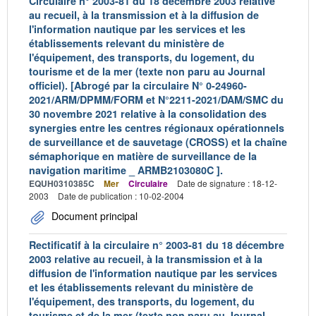
Circulaire n° 2003-81 du 18 décembre 2003 relative
au recueil, à la transmission et à la diffusion de
l'information nautique par les services et les
établissements relevant du ministère de
l'équipement, des transports, du logement, du
tourisme et de la mer (texte non paru au Journal
officiel). [Abrogé par la circulaire N° 0-24960-
2021/ARM/DPMM/FORM et N°2211-2021/DAM/SMC du
30 novembre 2021 relative à la consolidation des
synergies entre les centres régionaux opérationnels
de surveillance et de sauvetage (CROSS) et la chaîne
sémaphorique en matière de surveillance de la
navigation maritime _ ARMB2103080C ].
EQUH0310385C
Mer
Circulaire
Date de signature : 18-12-
2003
Date de publication : 10-02-2004
Document principal
Rectificatif à la circulaire n° 2003-81 du 18 décembre
2003 relative au recueil, à la transmission et à la
diffusion de l'information nautique par les services
et les établissements relevant du ministère de
l'équipement, des transports, du logement, du
tourisme et de la mer (texte non paru au Journal