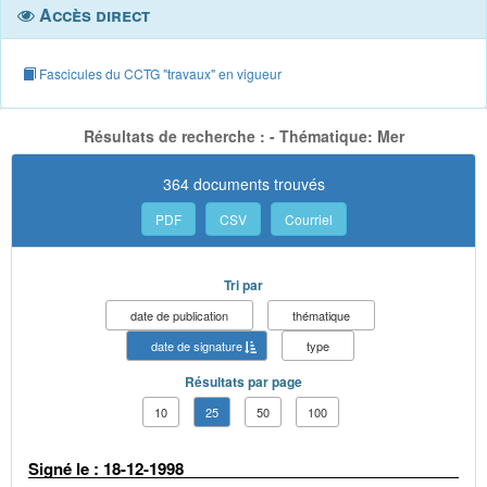
Accès direct
Fascicules du CCTG "travaux" en vigueur
Résultats de recherche : - Thématique: Mer
364 documents trouvés
PDF
CSV
Courriel
Tri par
date de publication
thématique
date de signature
type
Résultats par page
10
25
50
100
Signé le : 18-12-1998