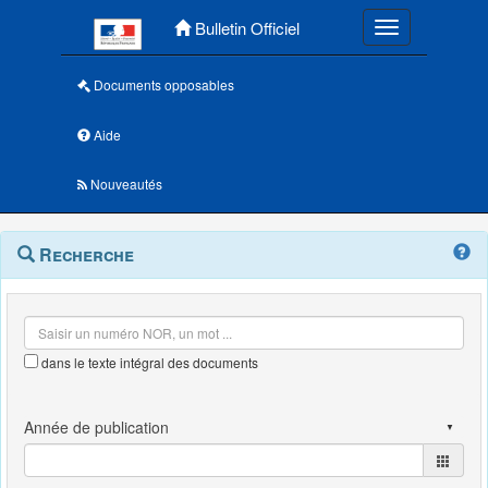
Menu principal
Bulletin Officiel
Toggle navigatio
Documents opposables
Aide
Nouveautés
Navigation
Menu
Recherche
contextuel
et
outils
annexes
dans le texte intégral des documents