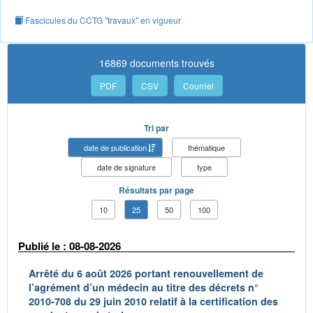
Fascicules du CCTG "travaux" en vigueur
16869 documents trouvés
PDF
CSV
Courriel
Tri par
date de publication
thématique
date de signature
type
Résultats par page
10
25
50
100
Publié le : 08-08-2026
Arrêté du 6 août 2026 portant renouvellement de
l’agrément d’un médecin au titre des décrets n°
2010-708 du 29 juin 2010 relatif à la certification des