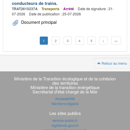
conducteurs de trains.
TRAT2615237A
Transports
Arrêté
Date de signature : 21-
07-2026
Date de publication : 25-07-2026
Document principal
1
2
3
4
5
>
>>
Retour au menu
Navigation
transverse
Ministère de la Transition écologique et de la cohésion
des territoires
Ministère de la transition énérgétique
Secrétariat d'état chargé de la Mer
Accessibilité
Mentions légales
Les sites publics
service-public.fr
legifrance.gouv.fr