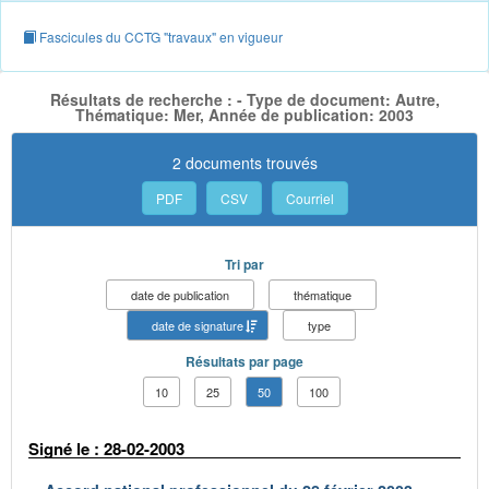
Fascicules du CCTG "travaux" en vigueur
Résultats de recherche : - Type de document: Autre,
Thématique: Mer, Année de publication: 2003
2 documents trouvés
PDF
CSV
Courriel
Tri par
date de publication
thématique
date de signature
type
Résultats par page
10
25
50
100
Signé le : 28-02-2003