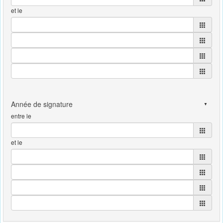
et le
entre le
et le