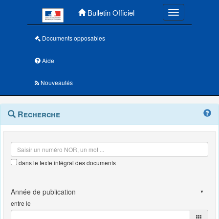
Menu principal
Bulletin Officiel
Toggle navigatio
Documents opposables
Aide
Nouveautés
Navigation
Menu
Recherche
contextuel
et
outils
annexes
dans le texte intégral des documents
entre le