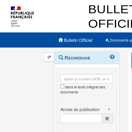
Menu principal
Bulletin Officiel
Documents o
Navigation
Menu
Recherche
contextuel
et
outils
annexes
dans le texte intégral des
documents