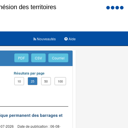
Menu
d'accessi
Nouveautés
Aide
PDF
CSV
Courriel
Résultats par page
10
25
50
100
nique permanent des barrages et
2-07-2026
Date de publication : 06-08-