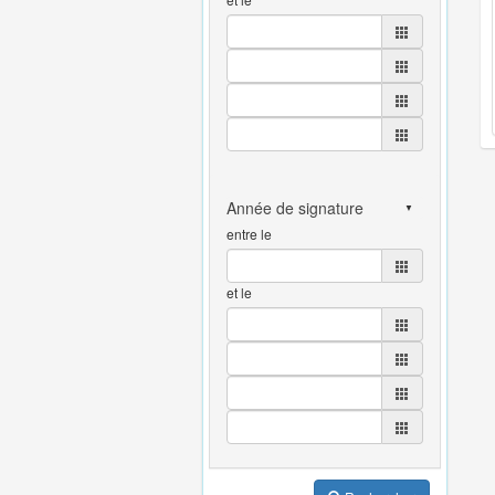
entre le
et le