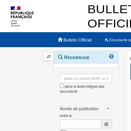
Menu principal
Bulletin Officiel
Documents o
Navigation
Menu
Recherche
contextuel
et
outils
annexes
dans le texte intégral des
documents
entre le
et le