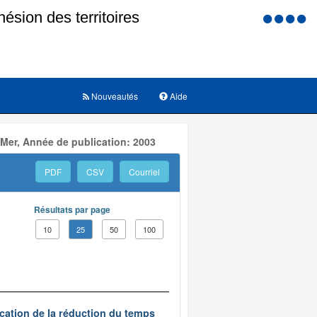
Menu
d'accessi
Nouveautés
Aide
 Mer, Année de publication: 2003
PDF
CSV
Courriel
Résultats par page
10
25
50
100
ication de la réduction du temps