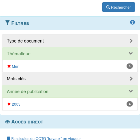
Rechercher
Filtres
Type de document
Thématique
Mer
4
Mots clés
Année de publication
2003
4
Accès direct
Fascicules du CCTG "travaux" en vigueur