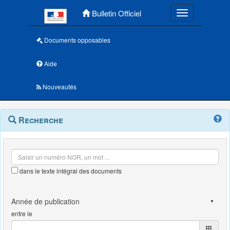
Menu principal
Bulletin Officiel
Toggle navigatio
Documents opposables
Aide
Nouveautés
Navigation
Menu
Recherche
contextuel
et
outils
annexes
dans le texte intégral des documents
entre le