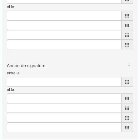
et le
entre le
et le