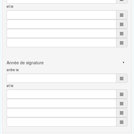
et le
entre le
et le