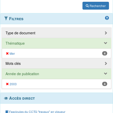
Rechercher
Filtres
Type de document
Thématique
Mer
4
Mots clés
Année de publication
2003
4
Accès direct
Fascicules du CCTG "travaux" en vigueur