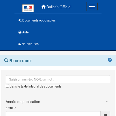
Menu principal
Bulletin Officiel
Toggle navigatio
Documents opposables
Aide
Nouveautés
Navigation
Menu
Recherche
contextuel
et
outils
annexes
dans le texte intégral des documents
entre le