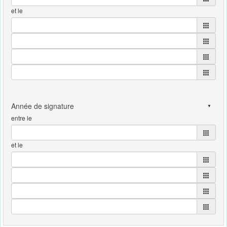
et le
entre le
et le