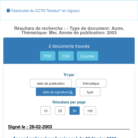
Fascicules du CCTG "travaux" en vigueur
Résultats de recherche : - Type de document: Autre,
Thématique: Mer, Année de publication: 2003
2 documents trouvés
PDF
CSV
Courriel
Tri par
date de publication
thématique
date de signature
type
Résultats par page
10
25
50
100
Signé le : 28-02-2003