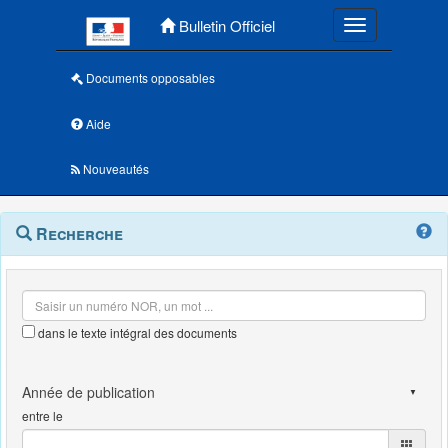
Menu principal
Bulletin Officiel
Toggle navigatio
Documents opposables
Aide
Nouveautés
Navigation
Menu
Recherche
contextuel
et
outils
annexes
dans le texte intégral des documents
entre le