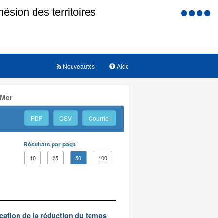
Menu
d'accessi
Nouveautés
Aide
 Mer
PDF
CSV
Courriel
Résultats par page
10
25
50
100
ication de la réduction du temps