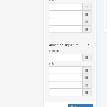
entre le
et le