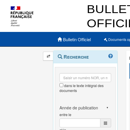
Menu principal
Bulletin Officiel
Documents o
Navigation
Menu
Recherche
contextuel
et
outils
annexes
dans le texte intégral des
documents
entre le
et le