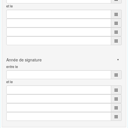
et le
entre le
et le