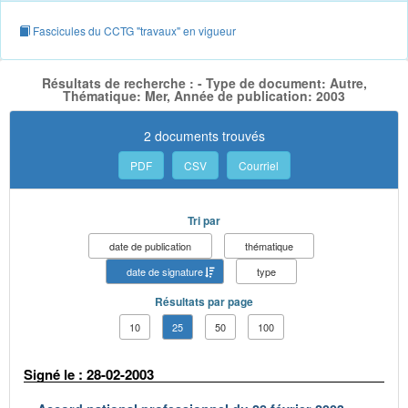
Fascicules du CCTG "travaux" en vigueur
Résultats de recherche : - Type de document: Autre,
Thématique: Mer, Année de publication: 2003
2 documents trouvés
PDF
CSV
Courriel
Tri par
date de publication
thématique
date de signature
type
Résultats par page
10
25
50
100
Signé le : 28-02-2003