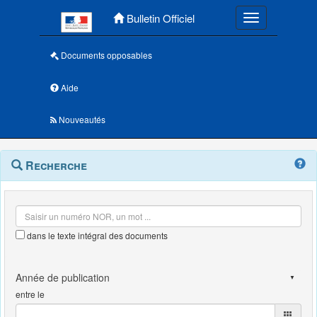
Menu principal
Bulletin Officiel
Toggle navigatio
Documents opposables
Aide
Nouveautés
Navigation
Menu
Recherche
contextuel
et
outils
annexes
dans le texte intégral des documents
entre le