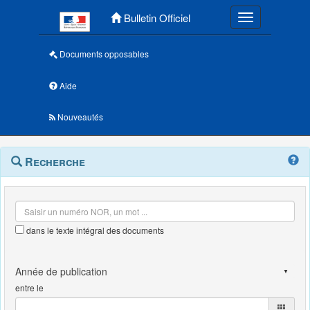
Menu principal
Bulletin Officiel
Toggle navigatio
Documents opposables
Aide
Nouveautés
Navigation
Menu
Recherche
contextuel
et
outils
annexes
dans le texte intégral des documents
entre le