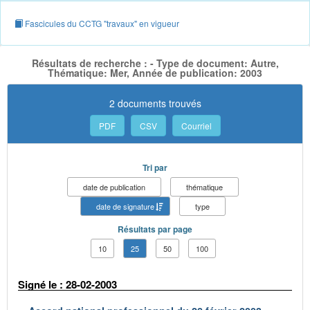
Fascicules du CCTG "travaux" en vigueur
Résultats de recherche : - Type de document: Autre,
Thématique: Mer, Année de publication: 2003
2 documents trouvés
PDF
CSV
Courriel
Tri par
date de publication
thématique
date de signature
type
Résultats par page
10
25
50
100
Signé le : 28-02-2003