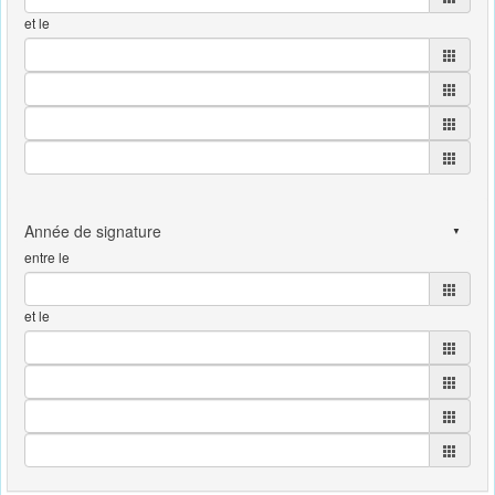
et le
entre le
et le