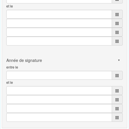
et le
entre le
et le