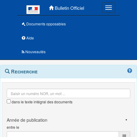
Menu principal
Bulletin Officiel
Toggle navigatio
Documents opposables
Aide
Nouveautés
Navigation
Menu
Recherche
contextuel
et
outils
annexes
dans le texte intégral des documents
entre le