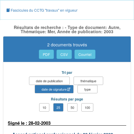
Fascicules du CCTG "travaux" en vigueur
Résultats de recherche : - Type de document: Autre,
Thématique: Mer, Année de publication: 2003
2 documents trouvés
PDF
CSV
Courriel
Tri par
date de publication
thématique
date de signature
type
Résultats par page
10
25
50
100
Signé le : 28-02-2003