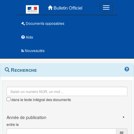
Menu principal
Bulletin Officiel
Toggle navigatio
Documents opposables
Aide
Nouveautés
Navigation
Menu
Recherche
contextuel
et
outils
annexes
dans le texte intégral des documents
entre le