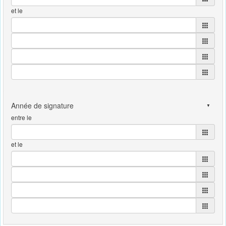
et le
entre le
et le