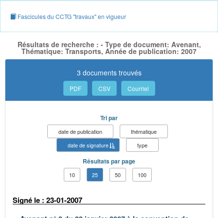
Fascicules du CCTG "travaux" en vigueur
Résultats de recherche : - Type de document: Avenant,
Thématique: Transports, Année de publication: 2007
3 documents trouvés
PDF
CSV
Courriel
Tri par
date de publication
thématique
date de signature
type
Résultats par page
10
25
50
100
Signé le : 23-01-2007