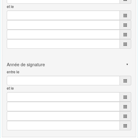
et le
entre le
et le