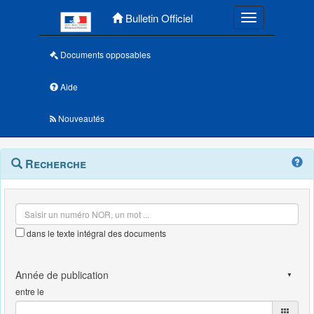
Menu principal
Bulletin Officiel
Toggle navigatio
Documents opposables
Aide
Nouveautés
Navigation
Menu
Recherche
contextuel
et
outils
annexes
dans le texte intégral des documents
entre le