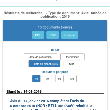
Résultats de recherche : - Type de document: Avis, Année de
publication: 2016
10 documents trouvés
PDF
CSV
Courriel
Tri par
date de publication
thématique
date de signature
type
Résultats par page
10
25
50
100
Signé le : 14-01-2016
Avis du 14 janvier 2016 complétant l’avis du
6 octobre 2015 (NOR : ETLL1521730V) relatif à la