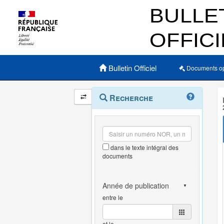
Menu principal
Bulletin Officiel
Documents o
Navigation
Menu
Recherche
contextuel
et
outils
annexes
dans le texte intégral des
documents
entre le
et le