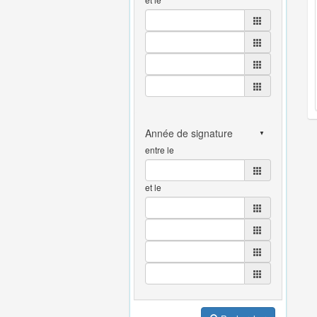
entre le
et le