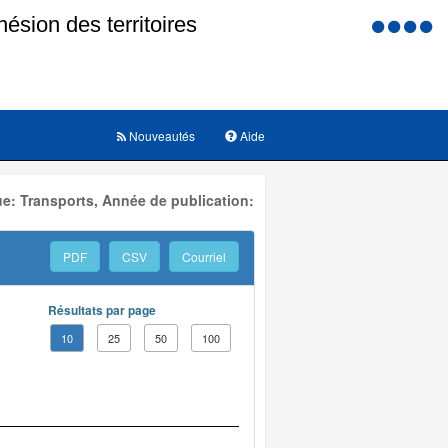
Menu
d'accessi
Nouveautés
Aide
e: Transports, Année de publication:
PDF
CSV
Courriel
Résultats par page
10
25
50
100