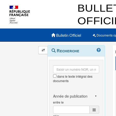
Menu principal
Bulletin Officiel
Documents o
Navigation
Menu
Recherche
contextuel
et
outils
annexes
dans le texte intégral des
documents
entre le
et le