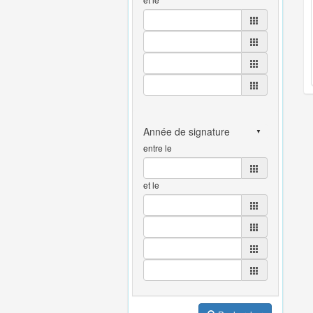
entre le
et le