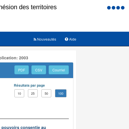
Menu
d'accessi
Nouveautés
Aide
lication: 2003
PDF
CSV
Courriel
Résultats par page
10
25
50
100
e pouvoirs consentie au