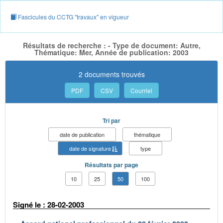
Fascicules du CCTG "travaux" en vigueur
Résultats de recherche : - Type de document: Autre,
Thématique: Mer, Année de publication: 2003
2 documents trouvés
PDF
CSV
Courriel
Tri par
date de publication
thématique
date de signature
type
Résultats par page
10
25
50
100
Signé le : 28-02-2003