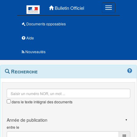
Menu principal
Bulletin Officiel
Toggle navigatio
Documents opposables
Aide
Nouveautés
Navigation
Menu
Recherche
contextuel
et
outils
annexes
dans le texte intégral des documents
entre le