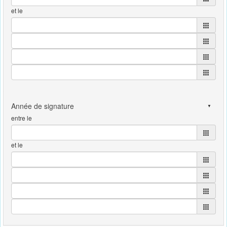
et le
entre le
et le