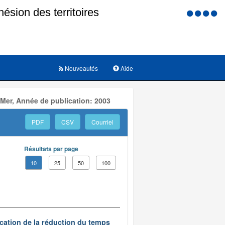
Menu
d'accessi
Nouveautés
Aide
 Mer, Année de publication: 2003
PDF
CSV
Courriel
Résultats par page
10
25
50
100
ication de la réduction du temps