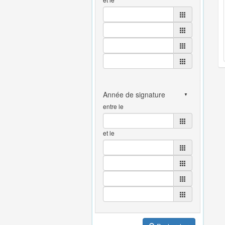
entre le
et le