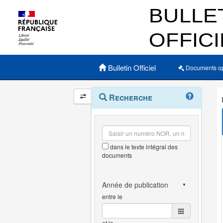
Menu principal
Bulletin Officiel
Documents o
Navigation
Menu
Recherche
contextuel
et
outils
annexes
dans le texte intégral des
documents
entre le
et le