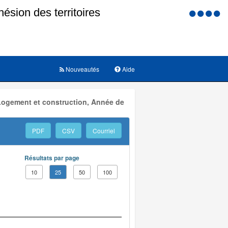
Menu
d'accessi
Nouveautés
Aide
 Logement et construction, Année de
PDF
CSV
Courriel
Résultats par page
10
25
50
100