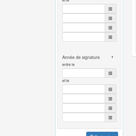
entre le
et le