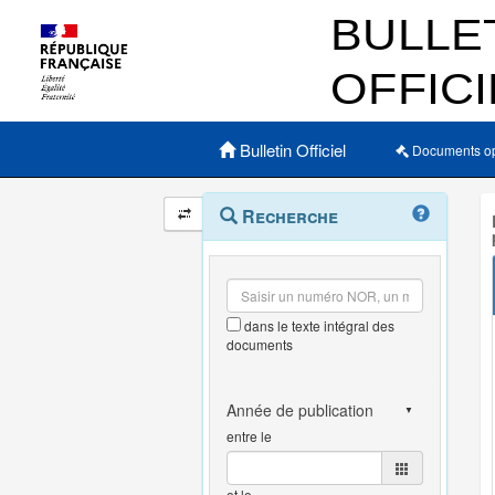
Menu principal
Bulletin Officiel
Documents o
Navigation
Menu
Recherche
contextuel
et
outils
annexes
dans le texte intégral des
documents
entre le
et le