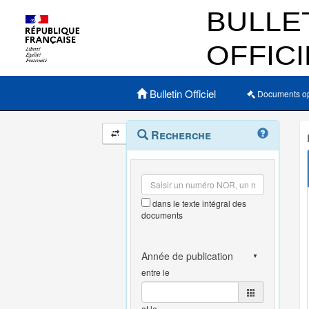
Menu principal
Bulletin Officiel
Documents o
Navigation
Menu
Recherche
contextuel
et
outils
annexes
dans le texte intégral des
documents
entre le
et le