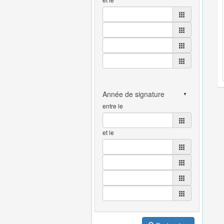
entre le
et le