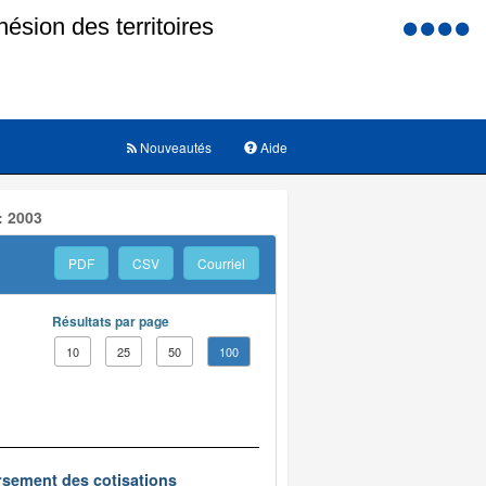
Menu
d'accessi
Nouveautés
Aide
: 2003
PDF
CSV
Courriel
Résultats par page
10
25
50
100
oursement des cotisations