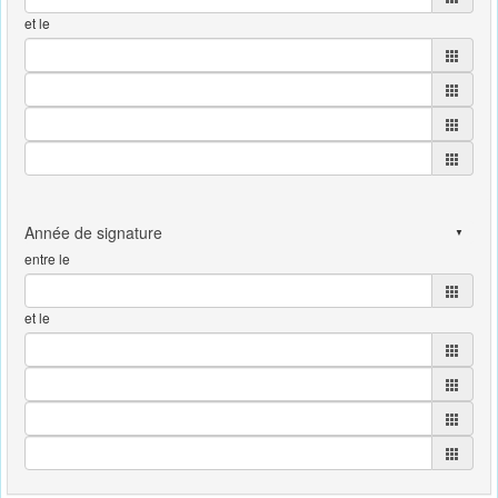
et le
entre le
et le