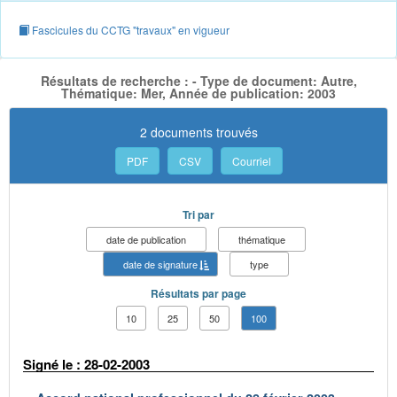
Fascicules du CCTG "travaux" en vigueur
Résultats de recherche : - Type de document: Autre,
Thématique: Mer, Année de publication: 2003
2 documents trouvés
PDF
CSV
Courriel
Tri par
date de publication
thématique
date de signature
type
Résultats par page
10
25
50
100
Signé le : 28-02-2003