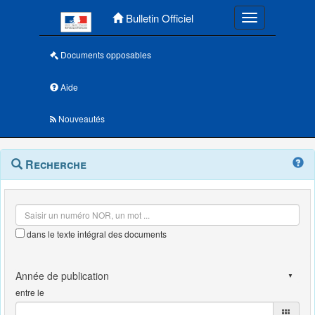
Menu principal
Bulletin Officiel
Toggle navigatio
Documents opposables
Aide
Nouveautés
Navigation
Menu
Recherche
contextuel
et
outils
annexes
dans le texte intégral des documents
entre le