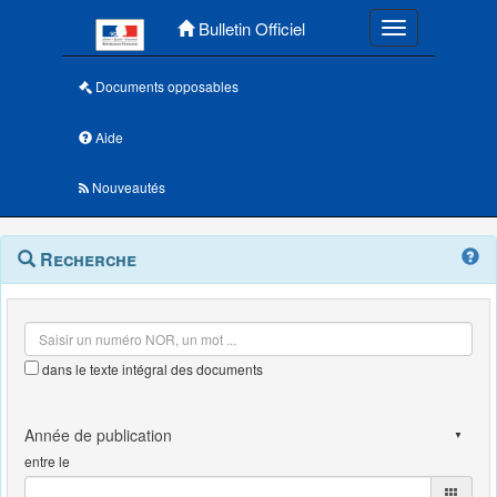
Menu principal
Bulletin Officiel
Toggle navigatio
Documents opposables
Aide
Nouveautés
Navigation
Menu
Recherche
contextuel
et
outils
annexes
dans le texte intégral des documents
entre le