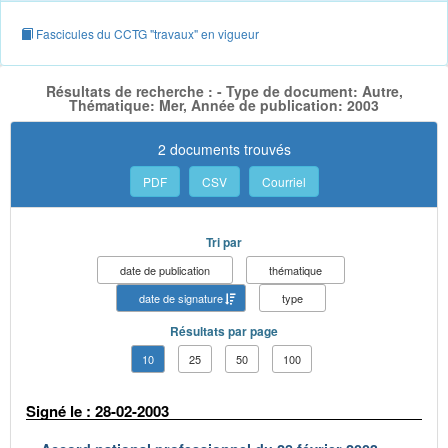
Fascicules du CCTG "travaux" en vigueur
Résultats de recherche : - Type de document: Autre,
Thématique: Mer, Année de publication: 2003
2 documents trouvés
PDF
CSV
Courriel
Tri par
date de publication
thématique
date de signature
type
Résultats par page
10
25
50
100
Signé le : 28-02-2003