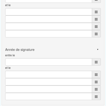
et le
entre le
et le