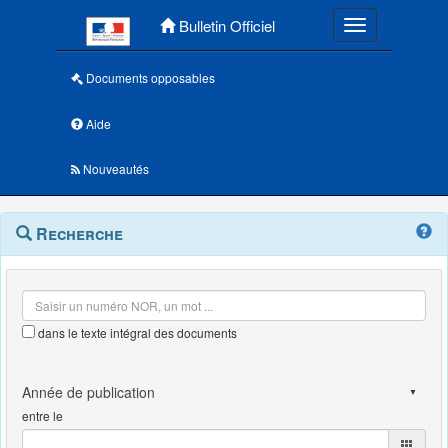
Menu principal
Bulletin Officiel
Toggle navigatio
Documents opposables
Aide
Nouveautés
Navigation
Menu
Recherche
contextuel
et
outils
annexes
dans le texte intégral des documents
entre le