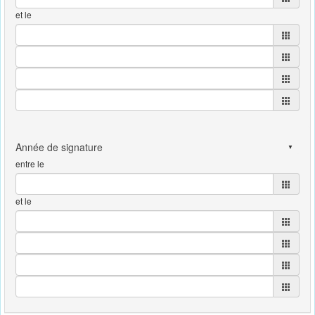
et le
entre le
et le